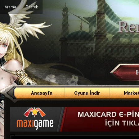
Arama
Destek
Re
Anasayfa
Oyunu İndir
Marke